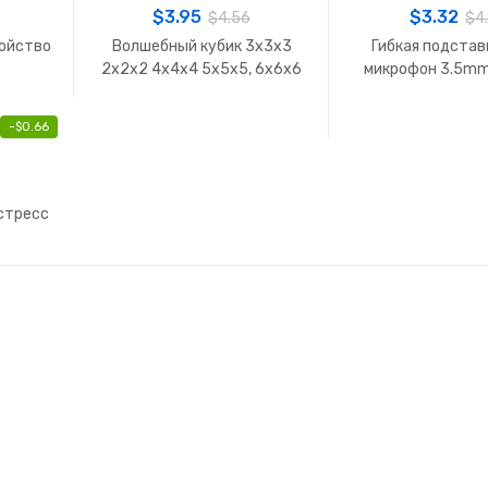
$
3.95
$
3.32
$
4.56
$
4
ойство
Волшебный кубик 3x3x3
Гибкая подстав
2x2x2 4x4x4 5x5x5, 6x6x6
микрофон 3.5mm
7x7x7 головоломка
-
$
0.66
стресс