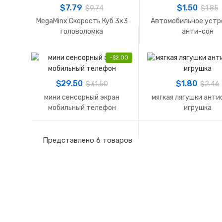
$
7.79
$
1.50
$
9.74
$
1.85
MegaMinx Скорость Куб 3×3
Автомобильное устр
головоломка
анти-сон
-
$
2.00
$
29.50
$
1.80
$
31.50
$
2.46
мини сенсорный экран
мягкая лягушки анти
мобильный телефон
игрушка
Представлено 6 товаров