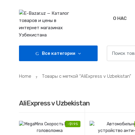
Skip
Skip
to
to
navigation
content
О НАС
Search
Все категории
for:
Home
Товары с меткой “AliExpress v Uzbekistan”
AliExpress v Uzbekistan
-
$
1.95