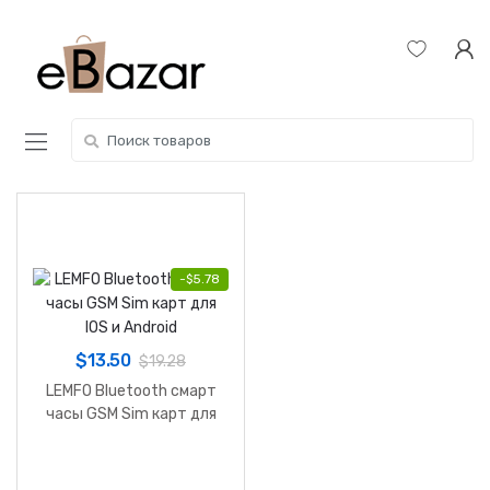
Skip
Skip
to
to
navigation
content
Search
for:
-
$
5.78
$
13.50
$
19.28
LEMFO Bluetooth смарт
часы GSM Sim карт для
IOS и Android