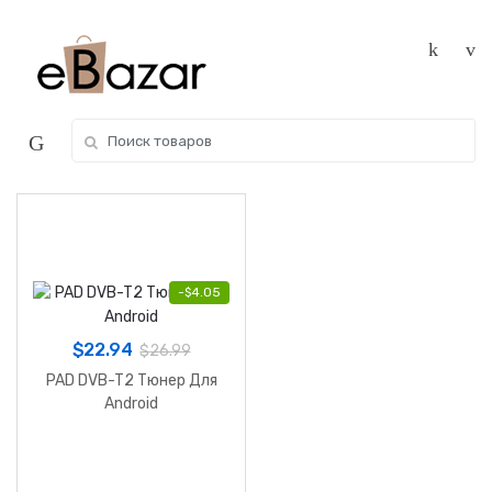
Skip
Skip
to
to
navigation
content
Search
for:
-
$
4.05
$
22.94
$
26.99
PAD DVB-T2 Тюнер Для
Android