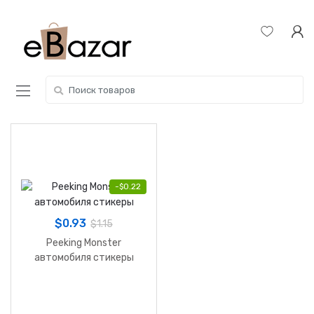
Skip
Skip
to
to
navigation
content
Search
for:
-
$
0.22
$
0.93
$
1.15
Peeking Monster
автомобиля стикеры