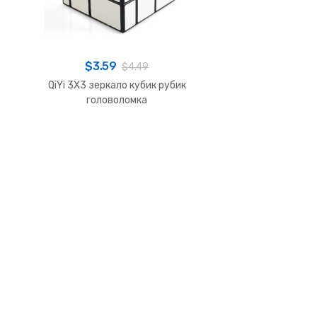
$
3.59
$
4.49
QiYi 3X3 зеркало кубик рубик
головоломка