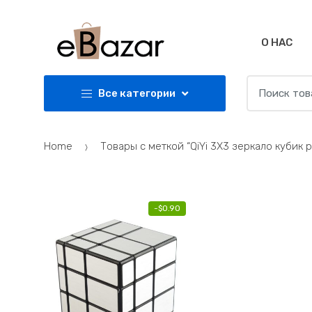
Skip
Skip
to
to
navigation
content
О НАС
Search
Все категории
for:
Home
Товары с меткой “QiYi 3X3 зеркало кубик 
-
$
0.90