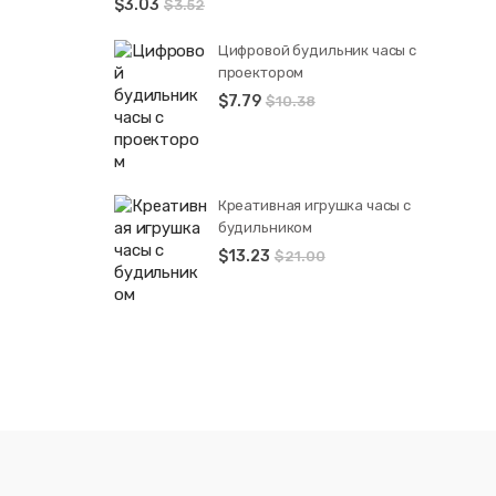
$
3.03
$
3.52
Цифровой будильник часы с
проектором
$
7.79
$
10.38
Креативная игрушка часы c
будильником
$
13.23
$
21.00