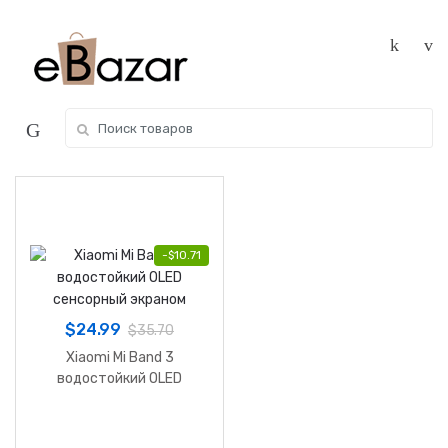
Skip
Skip
to
to
navigation
content
Search
for:
-
$
10.71
$
24.99
$
35.70
Xiaomi Mi Band 3
водостойкий OLED
сенсорный экраном