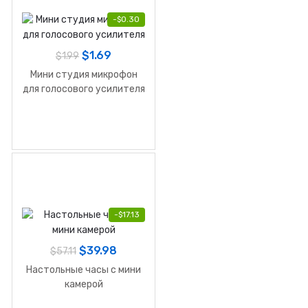
-
$
0.30
$
1.69
$
1.99
Мини студия микрофон
для голосового усилителя
-
$
17.13
$
39.98
$
57.11
Настольные часы с мини
камерой