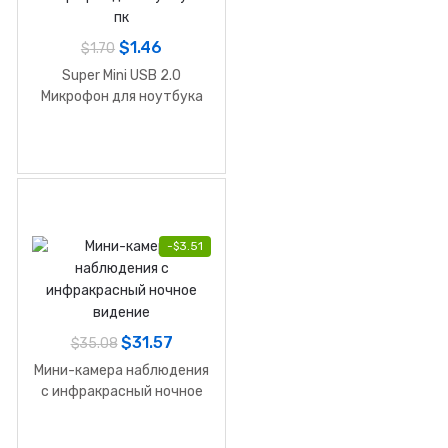
$
1.46
$
1.70
Super Mini USB 2.0
Микрофон для ноутбука
пк
-
$
3.51
$
31.57
$
35.08
Мини-камера наблюдения
с инфракрасный ночное
видение