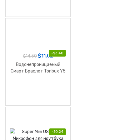
-
$
3.48
$
11.02
$
14.50
Водонепроницаемый
Смарт Браслет Tonbux Y5
-
$
0.24