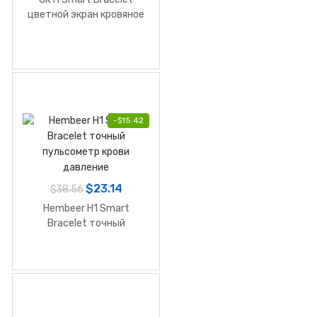
цветной экран кровяное
давление
-
$
15.42
$
23.14
$
38.56
Hembeer H1 Smart
Bracelet точный
пульсометр крови
давление