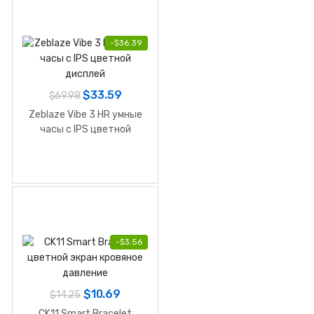
-
$
36.39
$
33.59
$
69.98
Zeblaze Vibe 3 HR умные
часы c IPS цветной
дисплей
-
$
3.56
$
10.69
$
14.25
CK11 Smart Bracelet