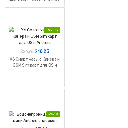
водостойкий
-
$
16.73
$
10.25
$
26.98
X6 Смарт часы с Камера и
GSM Sim карт для IOS и
Android
-
$
6.18