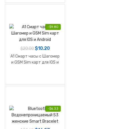
-
$
9.80
$
10.20
$
20.00
A1 Смарт часы с Шагомер
и GSM Sim карт для IOS и
Android
-
$
6.33