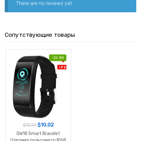
There are no reviews yet.
Сопутствующие товары
-
$
5.88
$
10.02
$
15.90
QW18 Smart Bracelet
Шагомер пульсометр IP68