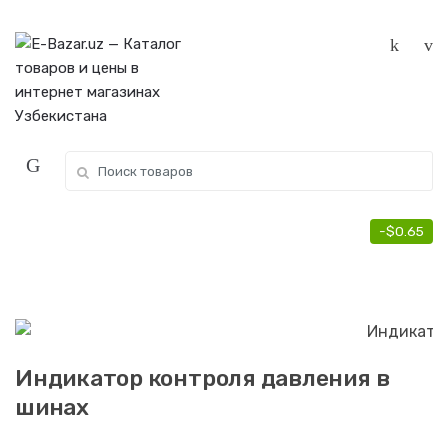
Skip
Skip
to
to
navigation
content
Search
for:
-
$
0.65
Индикатор контроля давления в
шинах