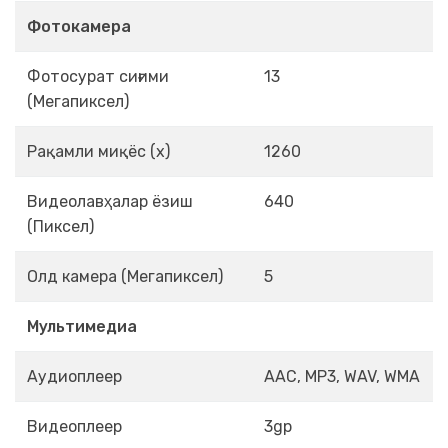
Фотокамера
Фотосурат сиғими
13
(Мегапиксел)
Рақамли миқёс (x)
1260
Видеолавҳалар ёзиш
640
(Пиксел)
Олд камера (Мегапиксел)
5
Мультимедиа
Аудиоплеер
AAC, MP3, WAV, WMA
Видеоплеер
3gp