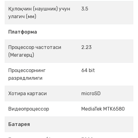
Қулоқчин (наушник) учун
3.5
улагич (мм)
Платформа
Процессор частотаси
2.23
(Мегагерц)
Процессорнинг
64 bit
разрядлилиги
Хотира картаси
microSD
Видеопроцессор
MediaTek MTK6580
Батарея