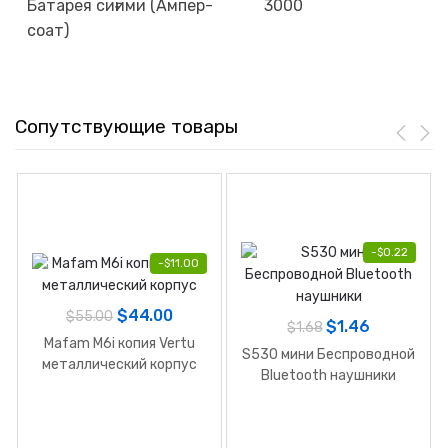
Батарея сиғими (Ампер-
3000
соат)
Сопутствующие товары
-
$
0.22
-
$
11.00
$
44.00
$
55.00
$
1.46
$
1.68
Mafam M6i копия Vertu
S530 мини Беспроводной
металлический корпус
Bluetooth наушники