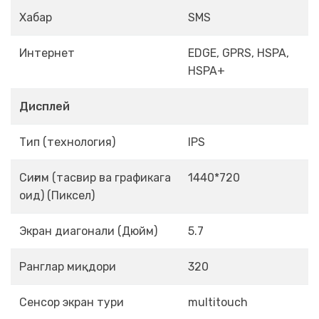
Хабар
SMS
Интернет
EDGE, GPRS, HSPA,
HSPA+
Дисплей
Тип (технология)
IPS
Сиғим (тасвир ва графикага
1440*720
оид) (Пиксел)
Экран диагонали (Дюйм)
5.7
Ранглар миқдори
320
Сенсор экран тури
multitouch