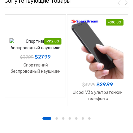
Сопутствующие товары
-
$
10.00
-
$
12.00
$
27.99
$
39.99
Спортивний
беспроводный наушники
$
29.99
$
39.99
Ulcool V36 ультратонкий
телефон с
металлическим корпусом