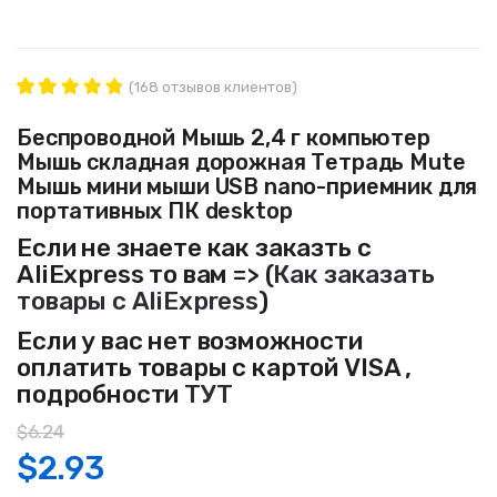
(
168
отзывов клиентов)
168
Рейтинг
4.88
из 5
Беспроводной Мышь 2,4 г компьютер
на основе
Мышь складная дорожная Тетрадь Mute
опроса
пользовате
Мышь мини мыши USB nano-приемник для
лей
портативных ПК desktop
Если не знаете как заказть с
AliExpress то вам => (
Как заказать
товары с AliExpress
)
Если у вас нет возможности
оплатить товары с картой VISA ,
подробности
ТУТ
$
6.24
$
2.93