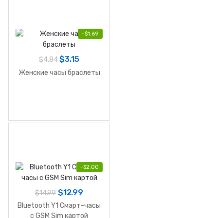
-
$
1.69
$
3.15
$
4.84
Женские часы браслеты
-
$
2.00
$
12.99
$
14.99
Bluetooth Y1 Смарт-часы
c GSM Sim картой