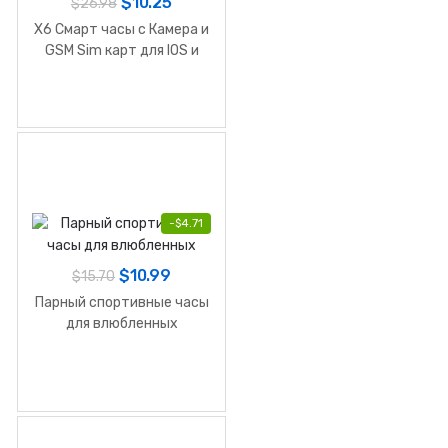
$
10.25
$
26.98
X6 Смарт часы с Камера и
GSM Sim карт для IOS и
Android
-
$
4.71
$
10.99
$
15.70
Парный спортивные часы
для влюбленных