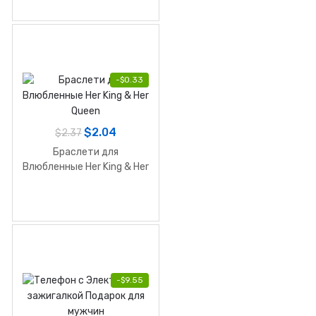
-
$
0.33
$
2.04
$
2.37
Браслети для
Влюбленные Her King & Her
Queen
-
$
9.55