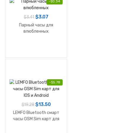
-
$
0.34
$
3.07
$
3.41
Парный часы для
влюбленных
-
$
5.78
$
13.50
$
19.28
LEMFO Bluetooth смарт
часы GSM Sim карт для
IOS и Android