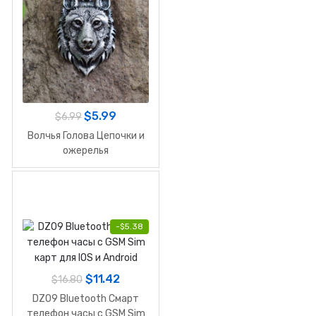
$
5.99
$
6.99
Волчья Голова Цепочки и
ожерелья
-
$
5.38
$
11.42
$
16.80
DZ09 Bluetooth Смарт
телефон часы с GSM Sim