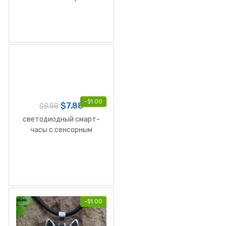
-
$
1.00
$
7.88
$
8.88
светодиодный cмарт-
часы с сенсорным
экраном
-
$
1.00