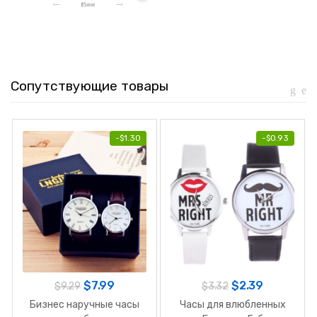
Сопутствующие товары
-
$
1.30
-
$
0.93
$
7.99
$
2.39
$
9.29
$
3.32
Бизнес наручные часы
Часы для влюбленных