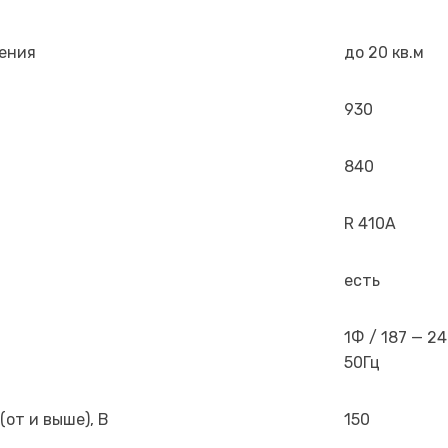
ения
до 20 кв.м
930
840
R 410A
есть
1Ф / 187 — 24
50Гц
от и выше), В
150