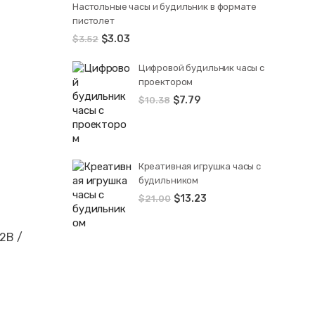
Настольные часы и будильник в формате
пистолет
$
3.03
$
3.52
Цифровой будильник часы с
проектором
$
7.79
$
10.38
Креативная игрушка часы c
будильником
$
13.23
$
21.00
2В /