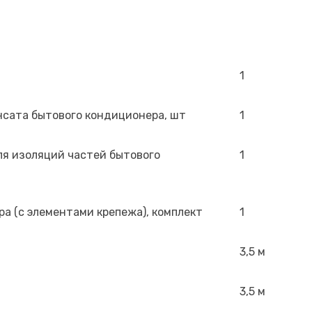
1
нсата бытового кондиционера, шт
1
я изоляций частей бытового
1
а (с элементами крепежа), комплект
1
3,5 м
3,5 м