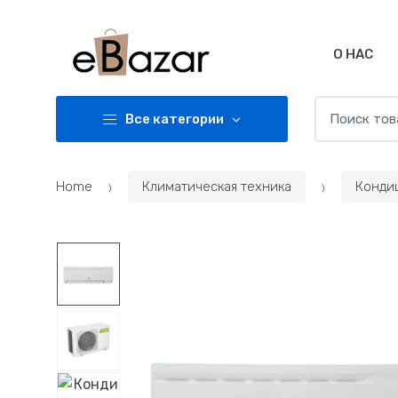
Skip
Skip
to
to
navigation
content
О НАС
Search
Все категории
for:
Home
Климатическая техника
Конди