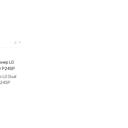
 LG Dual
Кондиционер Artel 12
Кондиционер LG Dual
 P24SP
HG Gloria
Inverter P12SP