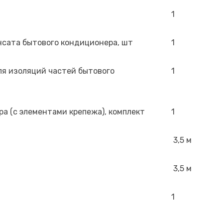
1
нсата бытового кондиционера, шт
1
я изоляций частей бытового
1
а (с элементами крепежа), комплект
1
3,5 м
3,5 м
1