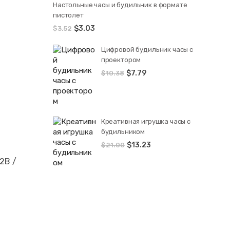
Настольные часы и будильник в формате
пистолет
$
3.03
$
3.52
Цифровой будильник часы с
проектором
$
7.79
$
10.38
Креативная игрушка часы c
будильником
$
13.23
$
21.00
2В /