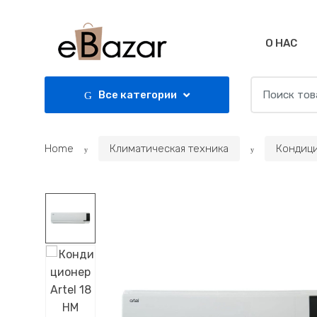
Skip
Skip
to
to
navigation
content
О НАС
Search
Все категории
for:
Home
Климатическая техника
Кондиц