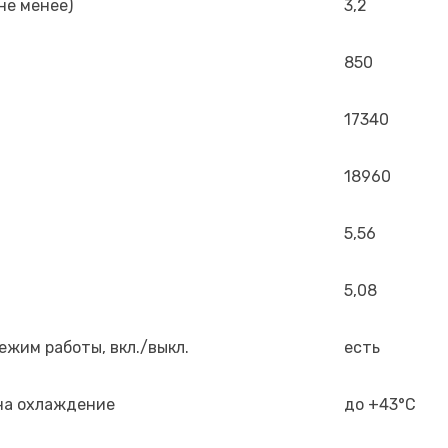
не менее)
3,2
850
17340
18960
5,56
5,08
жим работы, вкл./выкл.
есть
на охлаждение
до +43°С