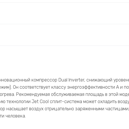
нновационный компрессор Dual Inverter, снижающий уровен
ежим). Он соответствует классу энергоэффективности A и п
 обогрева. Рекомендуемая обслуживаемая площадь в этой мод
ию технологии Jet Cool сплит-система может охладить возду
тор насыщает воздух отрицательно заряженными частицами
и человека.