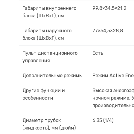
Габариты внутреннего
99,8×34,5×21,2
блока (ШxВxГ), см
Габариты наружного
77×54,5×28,8
блока (ШxВxГ), см
Пульт дистанционного
Есть
управления
Дополнительные режимы
Режим Active Ene
Другие функции и
Высокая энергоэф
особенности
ночном режиме, 
производительно
Диаметр трубок
6,35 (1/4)
(жидкость), мм (дюйм)