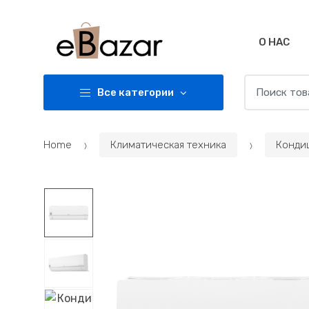
Skip
Skip
to
to
navigation
content
О НАС
Search
Все категории
for:
Home
Климатическая техника
Конди