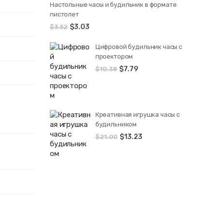
Настольные часы и будильник в формате
пистолет
$
3.03
$
3.52
Цифровой будильник часы с
проектором
$
7.79
$
10.38
Креативная игрушка часы c
будильником
$
13.23
$
21.00