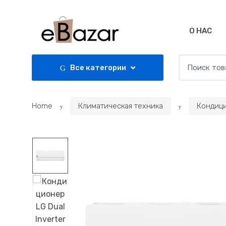
Skip
Skip
to
to
navigation
content
О НАС
Search
Все категории
for:
Home
Климатическая техника
Кондиц