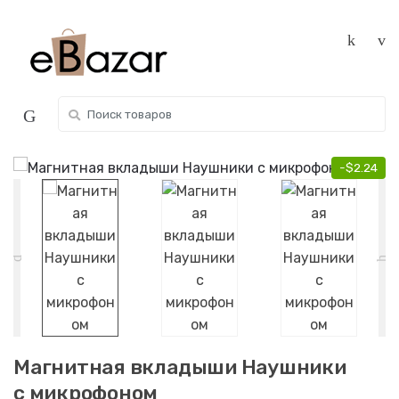
Skip
Skip
to
to
navigation
content
Search
for:
-
$
2.24
Магнитная вкладыши Наушники
с микрофоном