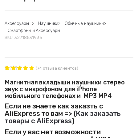
Аксессуары
>
Наушники
>
Обычные наушники
>
Смартфоны и Аксессуары
SKU:
32718531935
(
74
отзыва клиентов)
74
Рейтинг
4.88
из 5
Магнитная вкладыши наушники стерео
на основе
звук с микрофоном для iPhone
опроса
пользовате
мобильного телефонах и MP3 MP4
лей
Если не знаете как заказть с
AliExpress то вам => (
Как заказать
товары с AliExpress
)
Если у вас нет возможности