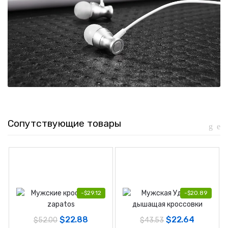
Сопутствующие товары
-
$
29.12
-
$
20.89
$
22.88
$
22.64
$
52.00
$
43.53