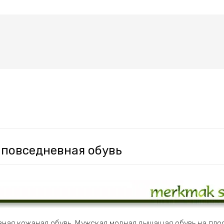
 повседневная обувь
вная кожаная обувь, Мужская модная дышащая обувь на пло