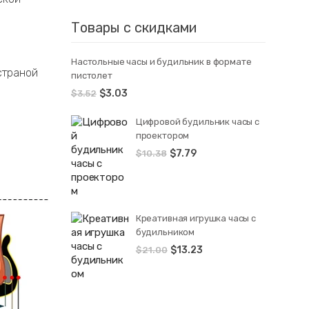
Товары с скидками
Настольные часы и будильник в формате
страной
пистолет
$
3.03
$
3.52
Цифровой будильник часы с
проектором
$
7.79
$
10.38
Креативная игрушка часы c
будильником
$
13.23
$
21.00