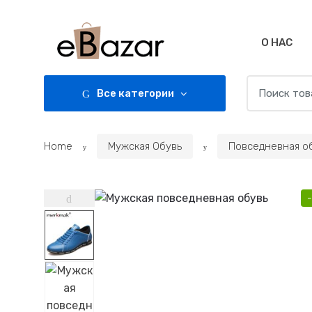
Skip
Skip
to
to
navigation
content
О НАС
Search
Все категории
for:
Home
Мужская Обувь
Повседневная о
-