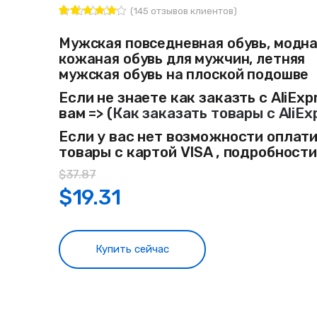
(
145
отзывов клиентов)
145
Рейтинг
4.82
из 5
Мужская повседневная обувь, модн
на основе
кожаная обувь для мужчин, летняя
опроса
пользовате
мужская обувь на плоской подошве
лей
Если не знаете как заказть с AliExp
вам => (
Как заказать товары с AliEx
Если у вас нет возможности оплат
товары с картой VISA , подробност
$
37.87
$
19.31
Купить сейчас