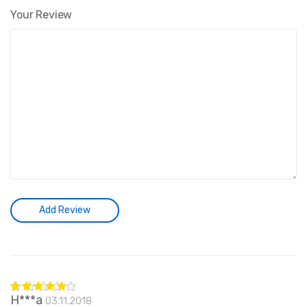
Your Review
H***a
03.11.2018
Оценка
5