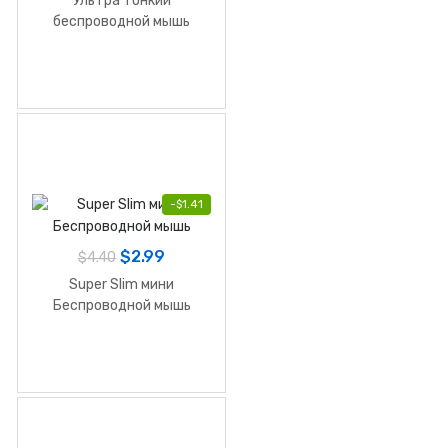
Ультра тонкий
беспроводной мышь
-
$
1.41
$
2.99
$
4.40
Super Slim мини
Беспроводной мышь