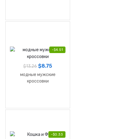
-
$
4.51
$
8.75
$
13.26
модные мужские
кроссовки
-
$
0.33