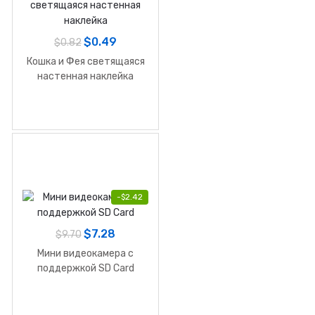
$
0.49
$
0.82
Кошка и Фея светящаяся
настенная наклейка
-
$
2.42
$
7.28
$
9.70
Мини видеокамера с
поддержкой SD Card