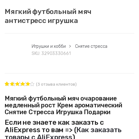
Мягкий футбольный мяч
антистресс игрушка
Игрушки и хобби
>
Снятие стресса
SKU:
32903330661
(
3
отзыва клиентов)
3
Рейтинг
4.67
из 5
Мягкий футбольный мяч очарование
на основе
медленный рост Крем ароматический
опроса
пользоват
Снятие Стресса Игрушка Подарки
елей
Если не знаете как заказть с
AliExpress то вам => (
Как заказать
товары с AliExpress
)