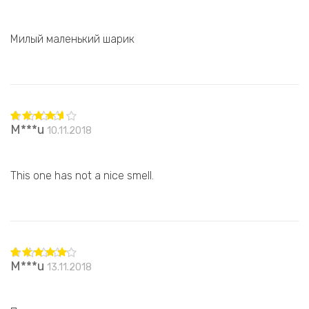
из 5
Милый маленький шарик
M***u
10.11.2018
Оценка
4
из 5
This one has not a nice smell.
M***u
13.11.2018
Оценка
5
из 5