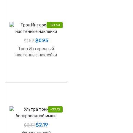
-
$
0.64
$
0.95
$
1.59
Трон Интересный
настенные наклейки
-
$
0.12
$
2.19
$
2.31