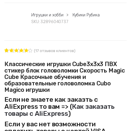
Игрушки и хобби
>
Кубики Рубика
SKU:
32896040737
(
17
отзывов клиентов)
17
Рейтинг
4.94
из 5
Классические игрушки Cube3x3x3 ПВХ
на основе
стикер блок головоломки Скорость Magic
опроса
пользовате
Cube Красочные обучения и
лей
образовательные головоломка Cubo
Magico игрушки
Если не знаете как заказть с
AliExpress то вам => (
Как заказать
товары с AliExpress
)
Если у вас нет возможности