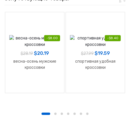
-
$
8.00
-
$
8.40
$
20.19
$
19.59
$
28.19
$
27.99
весна-осень мужские
спортивная удобная
кроссовки
кроссовки