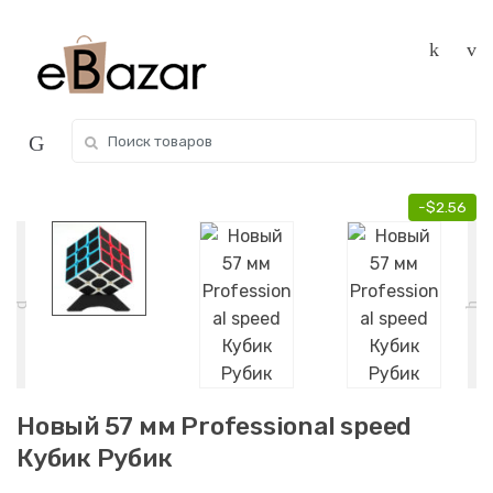
Skip
Skip
to
to
navigation
content
Search
for:
-
$
2.56
Новый 57 мм Professional speed
Кубик Рубик