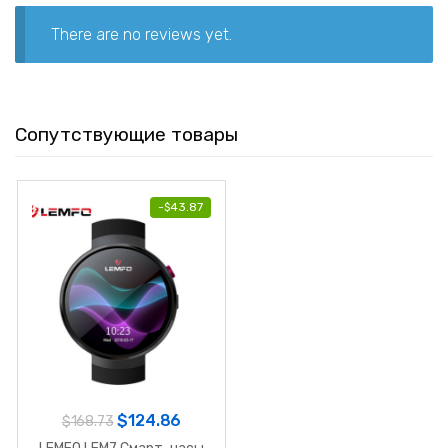
There are no reviews yet.
Сопутствующие товары
-
$
43.87
$
124.86
$
168.73