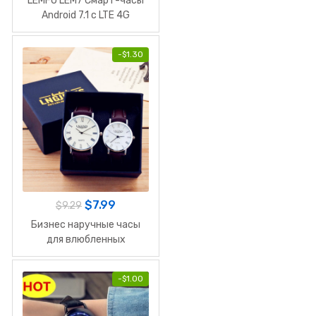
LEMFO LEM7 Смарт-часы
Android 7.1 с LTE 4G
-
$
1.30
$
7.99
$
9.29
Бизнес наручные часы
для влюбленных
-
$
1.00