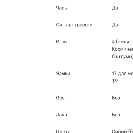
Часы
Да
Сигнал тревоги
Да
Игры
4 (змея II
Космичес
бантуми
Языки
17 для ме
T9
Gps
Без
Java
Без
Цвета
Синий (