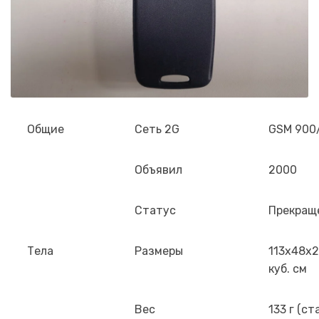
Общие
Сеть 2G
GSM 900
Объявил
2000
Статус
Прекращ
Тела
Размеры
113x48x2
куб. см
Вес
133 г (с