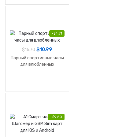
-
$
4.71
$
10.99
$
15.70
Парный спортивные часы
для влюбленных
-
$
9.80