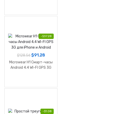
IOS и Android
-
$
37.28
$
91.28
$
128.56
Microwear H1 Смарт-часы
Android 4.4 WI-FI GPS 3G
для iPhone и Android
-
$
1.08