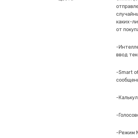
отправл
случайны
каких-ли
от покуп
-Интелл
ввод тек
-Smart о
сообщен
-Калькул
-Голосов
-Режим 