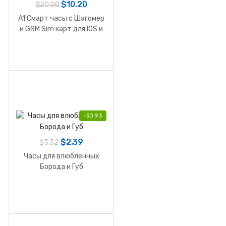
$
10.20
$
20.00
A1 Смарт часы с Шагомер
и GSM Sim карт для IOS и
Android
-
$
0.93
$
2.39
$
3.32
Часы для влюбленных
Борода и Губ