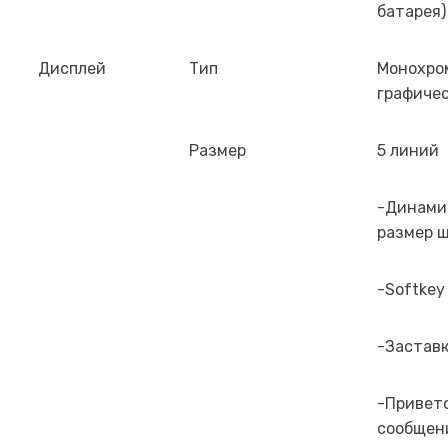
батарея)
Дисплей
Тип
Монохро
графиче
Размер
5 линий
-Динами
размер 
-Softkey
-Застав
-Привет
сообщен