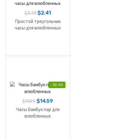
$
2.41
$
3.49
Простой треугольник
часы для влюбленных
-
$
5.40
$
14.59
$
19.99
Часы бамбук пар для
влюбленных