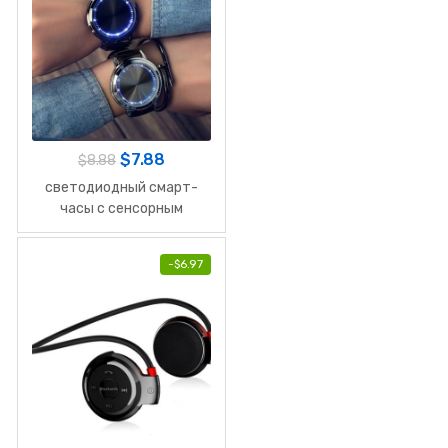
$
7.88
$
8.88
светодиодный cмарт-
часы с сенсорным
экраном
-
$
6.97