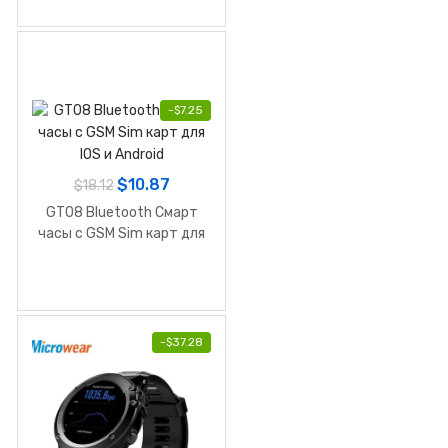
-
$
7.25
$
10.87
$
18.12
GT08 Bluetooth Смарт
часы с GSM Sim карт для
IOS и Android
-
$
37.28