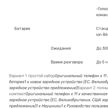
-Голо
кома
Батарея
Станд
ion 8
Ожидания
До 30
Время разговора
До 5 ч
Вариант 1: простой набор
Оригинальный телефон х 1
1
батарея
1 х новое зарядное устройство (ЕС, Велико
зарядное устройство предложение)
Вариант 2: полны
комплект
Оригинальный телефон х 1
1 х качественная
зарядное устройство (ЕС, Великобритания, США за
предложение)
1 х Наушники
1 х Руководство пользов