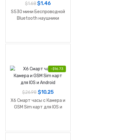
$
1.46
$
1.68
S530 мини Беспроводной
Bluetooth наушники
-
$
16.73
$
10.25
$
26.98
X6 Смарт часы с Камера и
GSM Sim карт для IOS и
Android