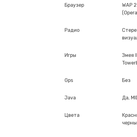
Браузер
WAP 2
(Opera
Радио
Стере
визуа
Игры
Змея I
Tower
Gps
Без
Java
Да, MI
Цвета
Красн
черны