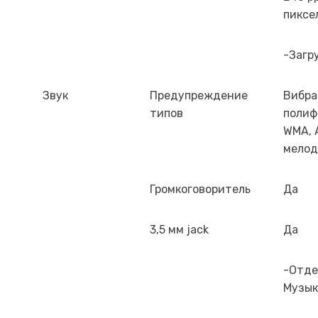
пиксе
-Загр
Звук
Предупреждение
Вибра
типов
полиф
WMA, 
мело
Громкоговоритель
Да
3,5 мм jack
Да
-Отде
Музык