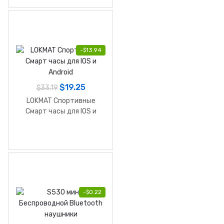
-
$
13.94
$
19.25
$
33.19
LOKMAT Спортивные
Смарт часы для IOS и
Android
-
$
0.22