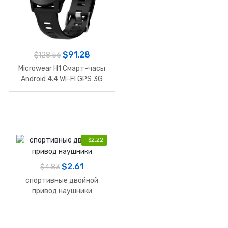
$
91.28
$
128.56
Microwear H1 Смарт-часы
Android 4.4 WI-FI GPS 3G
для iPhone и Android
-
$
2.22
$
2.61
$
4.83
спортивные двойной
привод наушники