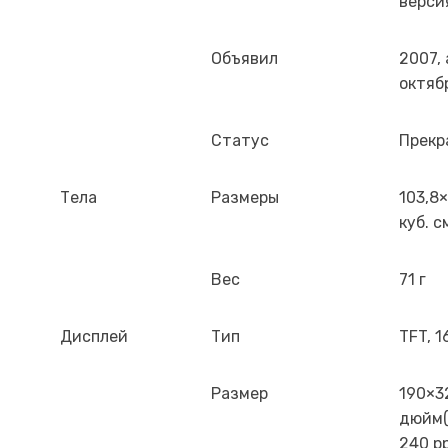
верси
Объявил
2007,
октяб
Статус
Прекр
Тела
Размеры
103,8×
куб. с
Вес
71 г
Дисплей
Тип
TFT, 1
Размер
190×32
дюйм(о
240 p