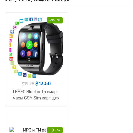
-
$
5.78
$
13.50
$
19.28
LEMFO Bluetooth смарт
часы GSM Sim карт для
IOS и Android
-
$
0.67