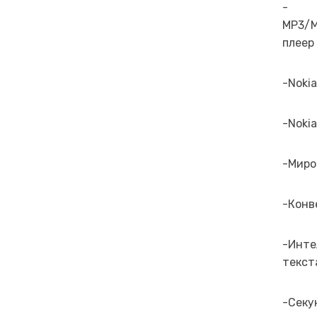
-
MP3/
плеер
-Noki
-Noki
-Миров
-Конве
-Инте
текст
-Секу