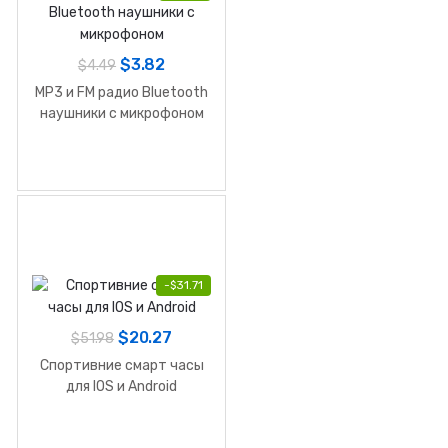
$
3.82
$
4.49
MP3 и FM радио Bluetooth
наушники с микрофоном
-
$
31.71
$
20.27
$
51.98
Спортивние смарт часы
для IOS и Android