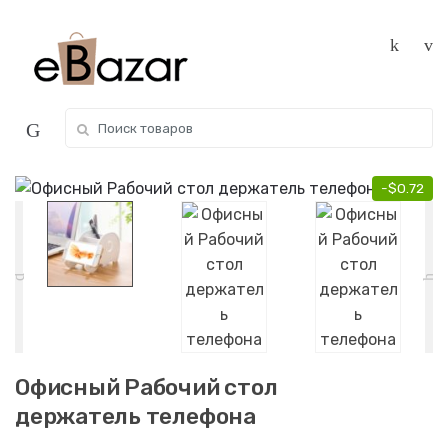
Skip
Skip
to
to
navigation
content
Search
for:
-
$
0.72
Офисный Рабочий стол
держатель телефона