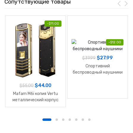
Сопутствующие товары
-
$
11.00
-
$
12.00
$
27.99
$
39.99
Спортивний
беспроводный наушники
$
44.00
$
55.00
Mafam M6i копия Vertu
металлический корпус