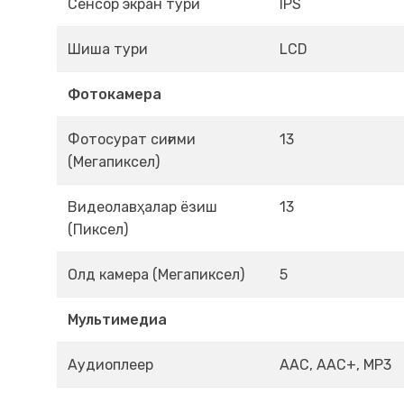
Сенсор экран тури
IPS
Шиша тури
LCD
Фотокамера
Фотосурат сиғими
13
(Мегапиксел)
Видеолавҳалар ёзиш
13
(Пиксел)
Олд камера (Мегапиксел)
5
Мультимедиа
Аудиоплеер
AAC, AAC+, MP3