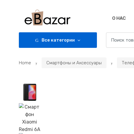
Skip
Skip
to
to
navigation
content
О НАС
Search
Все категории
for:
Home
Смартфоны и Аксессуары
Теле