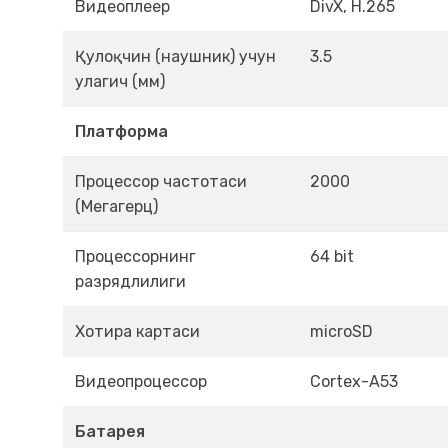
Видеоплеер
DivX, H.265
Қулоқчин (наушник) учун
3.5
улагич (мм)
Платформа
Процессор частотаси
2000
(Мегагерц)
Процессорнинг
64 bit
разрядлилиги
Хотира картаси
microSD
Видеопроцессор
Cortex-A53
Батарея