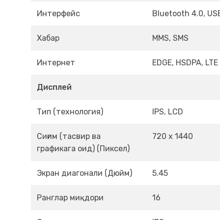
Интерфейс
Bluetooth 4.0, USB
Хабар
MMS, SMS
Интернет
EDGE, HSDPA, LTE
Дисплей
Тип (технология)
IPS, LCD
Сиғим (тасвир ва
720 x 1440
графикага оид) (Пиксел)
Экран диагонали (Дюйм)
5.45
Ранглар миқдори
16