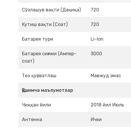
Сўзлашув вақти (Дақиқа)
720
Кутиш вақти (Соат)
720
Батарея тури
Li-Ion
Батарея сиғими (Ампер-
3000
соат)
Тез қувватлаш
Мавжуд эмас
Қўшимча маълумотлар
Чиққан йили
2018 йил Июль
Антенна
Ички