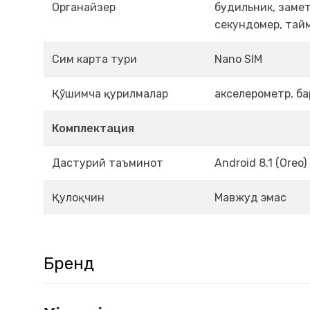
Органайзер
будильник, замет
секундомер, тай
Сим карта тури
Nano SIM
Қўшимча қурилмалар
акселерометр, б
Комплектация
Дастурий таъминот
Android 8.1 (Oreo)
Қулоқчин
Мавжуд эмас
Бренд