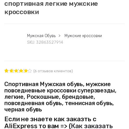
спортивная легкие мужские
кроссовки
Мужская Обувь
>
Мужские кроссовки
SKU:
32863527914
(
6
отзывов клиентов)
6
Рейтинг
4.83
из 5
Спортивная Мужская обувь, мужские
на основе
повседневные кроссовки суперзвезды,
опроса
пользовате
легкие, Роскошные, брендовые,
лей
повседневная обувь, теннисная обувь,
черная обувь
Если не знаете как заказть с
AliExpress то вам => (
Как заказать