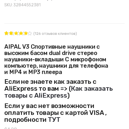
SKU:
32844552381
(
126
отзывов клиентов)
126
Рейтинг
4.93
из 5
AIPAL V3 Спортивные наушники с
на основе
высоким басом dual drive стерео
опроса
пользовате
наушники-вкладыши С микрофоном
лей
компьютер, наушники для телефона
и MP4 и MP3 плеера
Если не знаете как заказть с
AliExpress то вам => (
Как заказать
товары с AliExpress
)
Если у вас нет возможности
оплатить товары с картой VISA ,
подробности
ТУТ