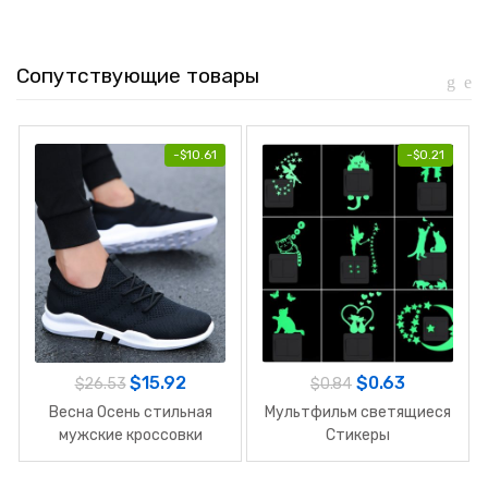
Сопутствующие товары
-
$
10.61
-
$
0.21
$
15.92
$
0.63
$
26.53
$
0.84
Весна Осень стильная
Мультфильм светящиеся
мужские кроссовки
Стикеры