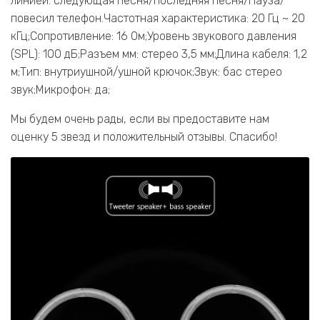
линией: следующая песня/последняя песня/Пауза/
повесил телефон.Частотная характеристика: 20 Гц ~ 20
кГц;Сопротивление: 16 Ом;Уровень звукового давления
(SPL): 100 дБ;Разъем мм: стерео 3,5 мм;Длина кабеля: 1,2
м;Тип: внутриушной/ушной крючок;Звук: бас стерео
звук;Микрофон: да;
Мы будем очень рады, если вы предоставите нам
оценку 5 звезд и положительный отзывы. Спасибо!