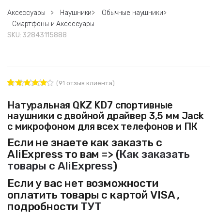
Аксессуары
>
Наушники
>
Обычные наушники
>
Смартфоны и Аксессуары
SKU:
32843115888
(
91
отзыв клиента)
91
Рейтинг
4.87
из 5
Натуральная QKZ KD7 спортивные
на основе
наушники с двойной драйвер 3,5 мм Jack
опроса
пользовате
с микрофоном для всех телефонов и ПК
ля
Если не знаете как заказть с
AliExpress то вам => (
Как заказать
товары с AliExpress
)
Если у вас нет возможности
оплатить товары с картой VISA ,
подробности
ТУТ