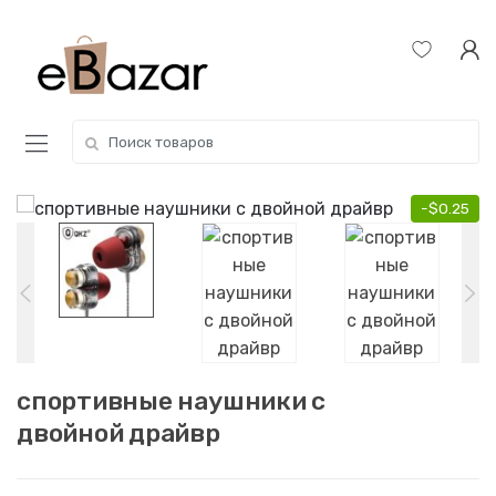
Skip
Skip
to
to
navigation
content
Search
for:
-
$
0.25
спортивные наушники с
двойной драйвр