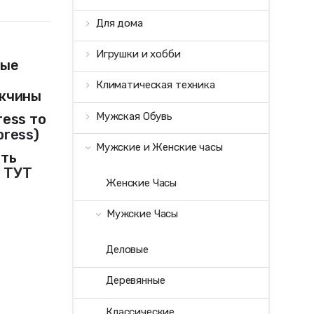
Для дома
Игрушки и хобби
ные
Климатическая техника
жчины
Мужская Обувь
ress то
press
)
Мужские и Женские часы
ить
и
ТУТ
Женские Часы
Мужские Часы
Деловые
Деревянные
Классические