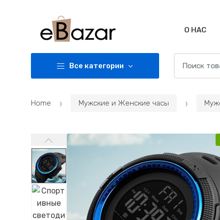
Skip
Skip
to
to
navigation
content
О НАС
Search
Все категории
for:
Home
Мужские и Женские часы
Муж