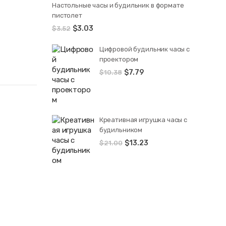
Настольные часы и будильник в формате
пистолет
$
3.03
$
3.52
Цифровой будильник часы с
проектором
$
7.79
$
10.38
Креативная игрушка часы c
будильником
$
13.23
$
21.00