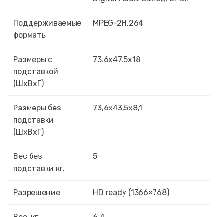
Поддерживаемые
MPEG-2H.264
форматы
Размеры с
73,6х47,5х18
подставкой
(ШxВxГ)
Размеры без
73,6х43,5х8,1
подставки
(ШxВxГ)
Вес без
5
подставки кг.
Разрешение
HD ready (1366×768)
Вес ,кг
6,4