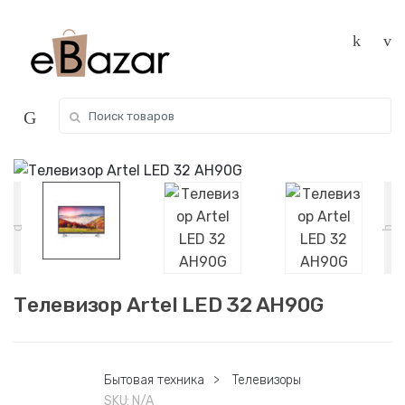
Skip
Skip
to
to
navigation
content
Search
for:
Телевизор Artel LED 32 AH90G
Бытовая техника
>
Телевизоры
SKU:
N/A