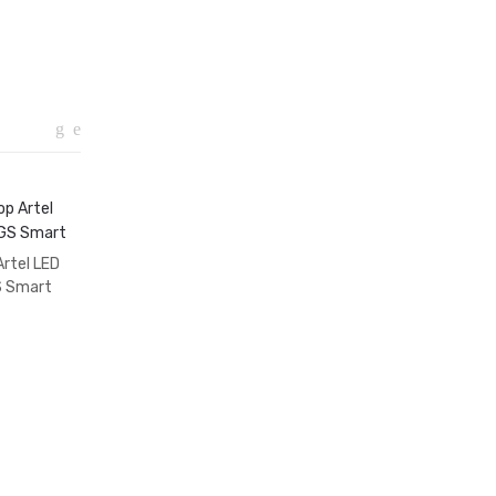
rtel LED
 Smart
Телевизор Artel LED
Стиральная машина
32 AH90G
LG F2J9HS2W