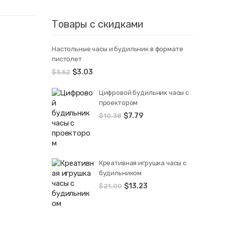
Товары с скидками
Настольные часы и будильник в формате
пистолет
$
3.03
$
3.52
Цифровой будильник часы с
проектором
$
7.79
$
10.38
Креативная игрушка часы c
будильником
$
13.23
$
21.00