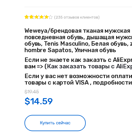
(
235
отзывов клиентов)
235
Рейтинг
4.81
из 5
Weweya/брендовая тканая мужская
на основе
повседневная обувь, дышащая мужс
опроса
пользовате
обувь, Tenis Masculino, Белая обувь,
лей
hombre Sapatos, Уличная обувь
Если не знаете как заказть с AliExp
вам => (
Как заказать товары с AliEx
Если у вас нет возможности оплат
товары с картой VISA , подробност
$
19.45
$
14.59
Купить сейчас