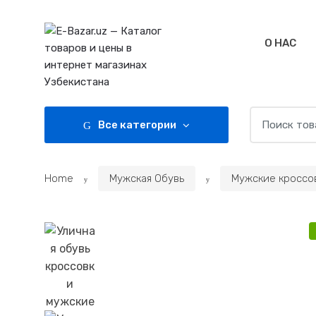
Skip
Skip
to
to
navigation
content
О НАС
Search
Все категории
for:
Home
Мужская Обувь
Мужские кроссо