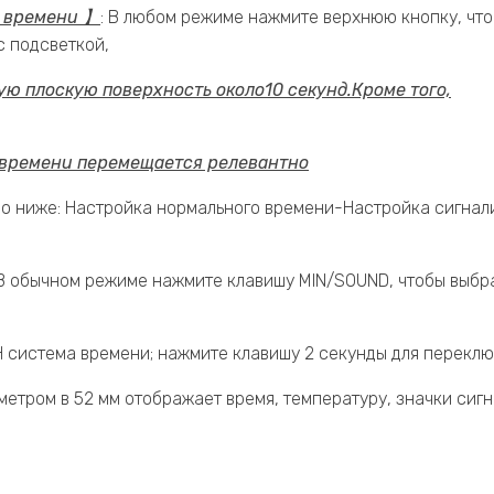
й времени 】
: В любом режиме нажмите верхнюю кнопку, чт
с подсветкой,
ую плоскую поверхность около
10 секунд.
Кроме того,
р времени перемещается релевантно
но ниже: Настройка нормального времени-Настройка сигна
 В обычном режиме нажмите клавишу MIN/SOUND, чтобы выбр
H система времени; нажмите клавишу 2 секунды для перекл
метром в 52 мм отображает время, температуру, значки сиг