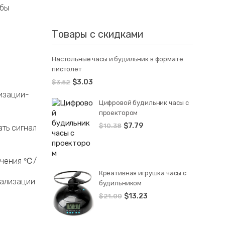
обы
Товары с скидками
Настольные часы и будильник в формате
пистолет
$
3.03
$
3.52
лизации-
Цифровой будильник часы с
проектором
$
7.79
$
10.38
ать сигнал
ючения ℃/
Креативная игрушка часы c
нализации
будильником
$
13.23
$
21.00