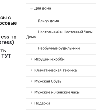
Для дома
сы с
Декор дома
лосовые
Настольный и Настенный Часы
ress то
Дома
press
)
Необычные будильники
ить
и
ТУТ
Игрушки и хобби
Климатическая техника
Мужская Обувь
Мужские и Женские часы
Подарки