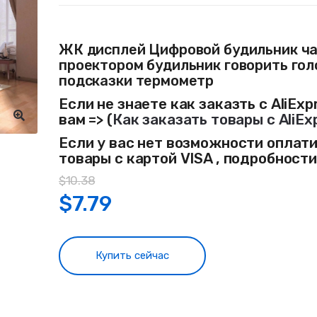
ЖК дисплей Цифровой будильник ча
проектором будильник говорить го
подсказки термометр
Если не знаете как заказть с AliExp
вам => (
Как заказать товары с AliEx
Если у вас нет возможности оплат
товары с картой VISA , подробност
$
10.38
$
7.79
Купить сейчас