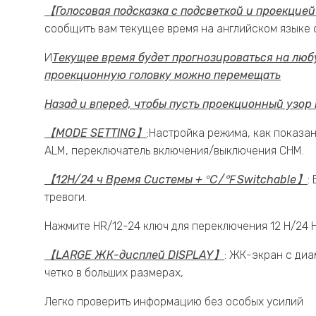
【Голосовая подсказка с подсветкой и проекцие
сообщить вам текущее время на английском языке 
И
Текущее время будет прогнозироваться на люб
проекционную головку можно перемещать
Назад и вперед, чтобы пусть проекционный узо
【MODE SETTING】
:Настройка режима, как показа
ALM, переключатель включения/выключения CHM.
【12H/24 ч Время Системы + ℃/℉ Switchable】
:
тревоги.
Нажмите HR/12-24 ключ для переключения 12 H/24 
【LARGE ЖК-дисплей DISPLAY】
: ЖК-экран с диа
четко в больших размерах,
Легко проверить информацию без особых усилий