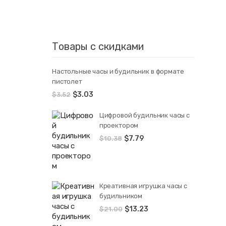
Товары с скидками
Настольные часы и будильник в формате
пистолет
$
3.03
$
3.52
Цифровой будильник часы с
проектором
$
7.79
$
10.38
Креативная игрушка часы c
будильником
$
13.23
$
21.00