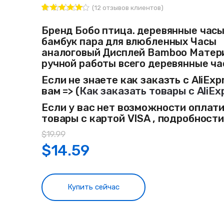
(
12
отзывов клиентов)
12
Рейтинг
4.92
из 5
Бренд Бобо птица. деревянные час
на основе
бамбук пара для влюбленных Часы
опроса
пользовате
аналоговый Дисплей Bamboo Матер
лей
ручной работы всего деревянные ч
Если не знаете как заказть с AliExp
вам => (
Как заказать товары с AliEx
Если у вас нет возможности оплат
товары с картой VISA , подробност
$
19.99
$
14.59
Купить сейчас