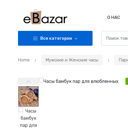
Skip
Skip
to
to
navigation
content
О НАС
Search
Все категории
for:
Home
Мужские и Женские часы
Пар