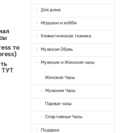
Для дома
ы
Игрушки и хобби
иал
Климатическая техника
асы
ress то
Мужская Обувь
press
)
Мужские и Женские часы
ить
и
ТУТ
Женские Часы
Мужские Часы
Парные часы
Спортивные Часы
Подарки