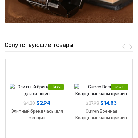
Сопутствующие товары
-
$
1.26
-
$
13.15
$
2.94
$
14.83
$
4.20
$
27.98
Элитный бренд часы для
Сurren Военная
женщин
Кварцевые часы мужчин