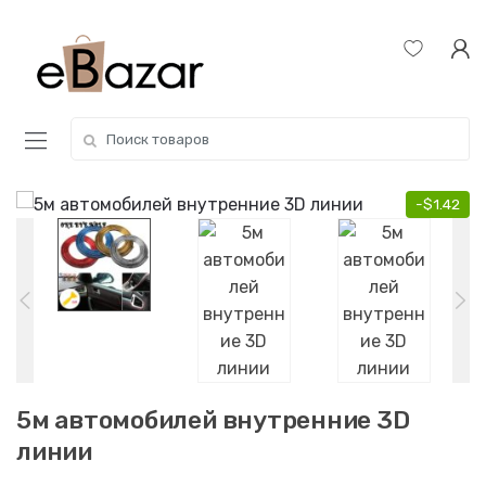
Skip
Skip
to
to
navigation
content
Search
for:
-
$
1.42
5м автомобилей внутренние 3D
линии