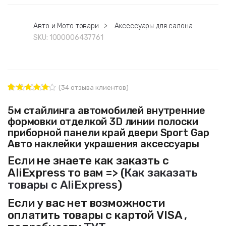
Авто и Мото товари
>
Аксессуары для салона
SKU:
1000006437761
(
34
отзыва клиентов)
34
Рейтинг
4.91
из 5
5м стайлинга автомобилей внутренние
на основе
формовки отделкой 3D линии полоски
опроса
пользовате
приборной панели край двери Sport Gap
лей
Авто наклейки украшения аксессуары
Если не знаете как заказть с
AliExpress то вам => (
Как заказать
товары с AliExpress
)
Если у вас нет возможности
оплатить товары с картой VISA ,