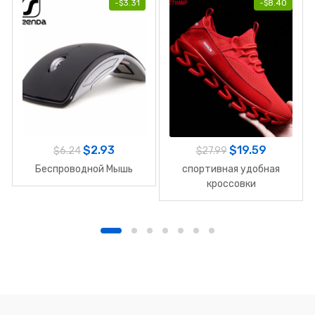
-
$
3.31
-
$
8.40
$
2.93
$
19.59
$
6.24
$
27.99
Беспроводной Мышь
спортивная удобная
кроссовки