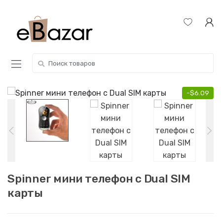
Skip
Skip
to
to
navigation
content
Search
for:
-
$
6.09
Spinner мини телефон с Dual SIM
карты