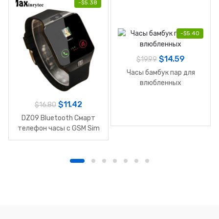
-
$
5.38
-
$
5.40
$
14.59
$
19.99
Часы бамбук пар для
влюбленных
$
11.42
$
16.80
DZ09 Bluetooth Смарт
телефон часы с GSM Sim
карт для IOS и Android