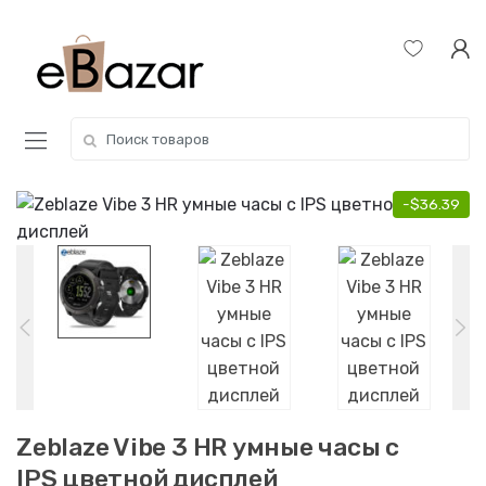
Skip
Skip
to
to
navigation
content
Search
for:
-
$
36.39
Zeblaze Vibe 3 HR умные часы c
IPS цветной дисплей