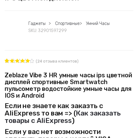
Гаджеты
>
Спортивные
>
Умний Часы
SKU:
32901597299
(
24
отзыва клиентов)
24
Рейтинг
4.92
из 5
Zeblaze Vibe 3 HR умные часы ips цветной
на основе
дисплей спортивные Smartwatch
опроса
пользовате
пульсометр водостойкие умные часы для
лей
IOS и Android
Если не знаете как заказть с
AliExpress то вам => (
Как заказать
товары с AliExpress
)
Если у вас нет возможности