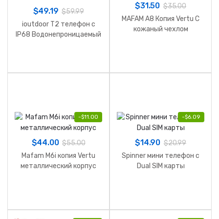
$
31.50
$
35.00
$
49.19
$
59.99
MAFAM A8 Копия Vertu С
ioutdoor T2 телефон с
кожаный чехлом
IP68 Водонепроницаемый
и Powerbank
-
$
11.00
-
$
6.09
$
44.00
$
14.90
$
55.00
$
20.99
Mafam M6i копия Vertu
Spinner мини телефон с
металлический корпус
Dual SIM карты