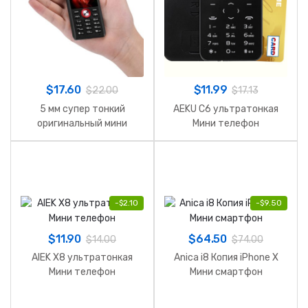
$
17.60
$
11.99
$
22.00
$
17.13
5 мм супер тонкий
AEKU C6 ультратонкая
оригинальный мини
Мини телефон
телефон
-
$
2.10
-
$
9.50
$
11.90
$
64.50
$
14.00
$
74.00
AIEK X8 ультратонкая
Anica i8 Копия iPhone X
Мини телефон
Мини смартфон