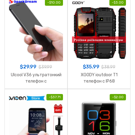
-
$
10.00
-
$
3.00
$
29.99
$
35.99
$
39.99
$
38.99
Ulcool V36 ультратонкий
XGODY ioutdoor T1
телефон с
телефон c IP68
металлическим корпусом
противоударный
-
$
37.71
-
$
2.00