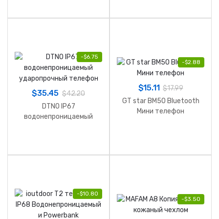
-
$
6.75
-
$
2.88
$
15.11
$
17.99
$
35.45
$
42.20
GT star BM50 Bluetooth
DTNO IP67
Мини телефон
водонепроницаемый
ударопрочный телефон
-
$
10.80
-
$
3.50