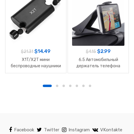
$
14.49
$
2.99
$
21.31
$
4.15
X1T/X2T мини
6.5 Автомобильный
беспроводные наушники
держатель телефона
iPhone Galaxy
Facebook
Twitter
Instagram
VKontakte